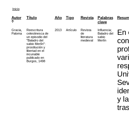
Inicio
Autor
Título
Año
Tipo
Revista
Palabras
Resum
clave
Gracia,
Reescritura
2013
Artículo
Revista
Influencia
;
En 
Paloma
celestinesca de
de
Baladro del
un episodio del
literatura
sabio
con
"Baladro del
medieval
Merlín
sabio Merlín":
pro
prostitución y
libertad en el
incunable
var
publicado en
Burgos, 1498
res
Uni
Sev
ide
y l
tras