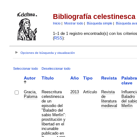
Bibliografía celestinesca
Inicio
|
Mostrar todo
|
Búsqueda simple
|
Búsqueda av
1–1 de 1 registro encontrado(s) con los criteri
(
RSS
):
Opciones de búsqueda y visualización
Seleccionar todo
Deseleccionar todo
Autor
Título
Año
Tipo
Revista
Palabr
clave
Gracia,
Reescritura
2013
Artículo
Revista
Influenci
Paloma
celestinesca
de
Baladro
de un
literatura
del sabi
episodio del
medieval
Merlín
"Baladro del
sabio Merlín":
prostitución y
libertad en el
incunable
publicado en