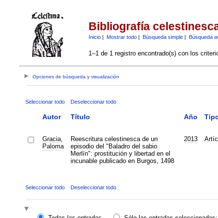
Bibliografía celestinesc
Inicio
|
Mostrar todo
|
Búsqueda simple
|
Búsqueda a
1–1 de 1 registro encontrado(s) con los criter
Opciones de búsqueda y visualización
Seleccionar todo
Deseleccionar todo
Autor
Título
Año
Tip
Gracia,
Reescritura celestinesca de un
2013
Artíc
Paloma
episodio del "Baladro del sabio
Merlín": prostitución y libertad en el
incunable publicado en Burgos, 1498
Seleccionar todo
Deseleccionar todo
Todas las entradas
Sólo las entradas seleccionadas: