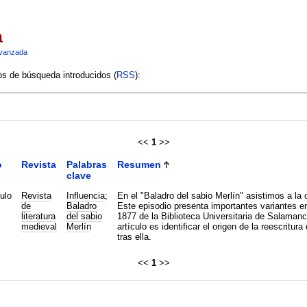
a
vanzada
ios de búsqueda introducidos (
RSS
):
<<
1
>>
o
Revista
Palabras
Resumen
clave
ulo
Revista
Influencia
;
En el "Baladro del sabio Merlín" asistimos a la 
de
Baladro
Este episodio presenta importantes variantes en
literatura
del sabio
1877 de la Biblioteca Universitaria de Salamanca
medieval
Merlín
artículo es identificar el origen de la reescritu
tras ella.
<<
1
>>