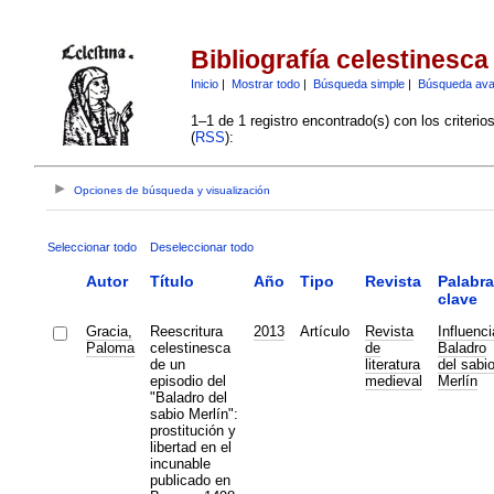
Bibliografía celestinesca
Inicio
|
Mostrar todo
|
Búsqueda simple
|
Búsqueda av
1–1 de 1 registro encontrado(s) con los criteri
(
RSS
):
Opciones de búsqueda y visualización
Seleccionar todo
Deseleccionar todo
Autor
Título
Año
Tipo
Revista
Palabr
clave
Gracia,
Reescritura
2013
Artículo
Revista
Influenci
Paloma
celestinesca
de
Baladro
de un
literatura
del sabi
episodio del
medieval
Merlín
"Baladro del
sabio Merlín":
prostitución y
libertad en el
incunable
publicado en