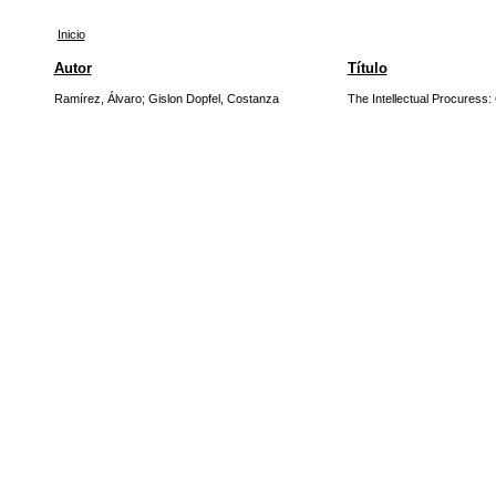
Inicio
Autor
Título
Ramírez, Álvaro
;
Gislon Dopfel, Costanza
The Intellectual Procuress: