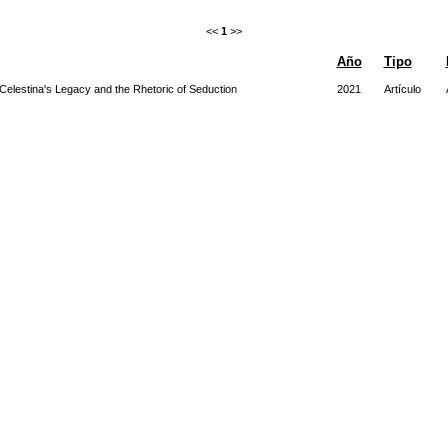
<<
1
>>
Año
Tipo
 Celestina's Legacy and the Rhetoric of Seduction
2021
Artículo