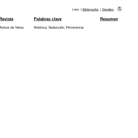
Lista
|
Bibliografía
|
Detalles
Revista
Palabras clave
Resumen
Avisos de Viena
Retórica
;
Seducción
;
Pervivencia