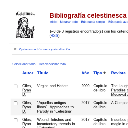
Bibliografía celestinesca
Inicio
|
Mostrar todo
|
Búsqueda simple
|
Búsqueda av
1–3 de 3 registros encontrado(s) con los criter
(
RSS
):
Opciones de búsqueda y visualización
Seleccionar todo
Deseleccionar todo
Autor
Título
Año
Tipo
Revista
Giles,
Virgins and Harlots
2009
Capítulo
The Laught
Ryan
de libro
Parodies o
D.
Medieval 
Giles,
"Aquellos antigos
2017
Capítulo
A Compani
Ryan
libros": Approaches to
de libro
D.
Parody in "Celestina"
Giles,
Wound, fetishes and
2017
Capítulo
Inscribed
Ryan
incantantory threads in
de libro
magic in e