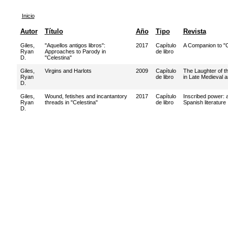
Inicio
Autor
Título
Año
Tipo
Revista
Giles,
"Aquellos antigos libros":
2017
Capítulo
A Companion to "C
Ryan
Approaches to Parody in
de libro
D.
"Celestina"
Giles,
Virgins and Harlots
2009
Capítulo
The Laughter of th
Ryan
de libro
in Late Medieval 
D.
Giles,
Wound, fetishes and incantantory
2017
Capítulo
Inscribed power: 
Ryan
threads in "Celestina"
de libro
Spanish literature
D.