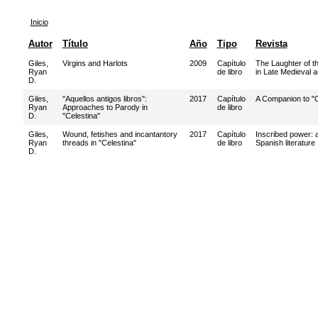
Inicio
Autor
Título
Año
Tipo
Revista
Giles,
Virgins and Harlots
2009
Capítulo
The Laughter of th
Ryan
de libro
in Late Medieval 
D.
Giles,
"Aquellos antigos libros":
2017
Capítulo
A Companion to "C
Ryan
Approaches to Parody in
de libro
D.
"Celestina"
Giles,
Wound, fetishes and incantantory
2017
Capítulo
Inscribed power: 
Ryan
threads in "Celestina"
de libro
Spanish literature
D.