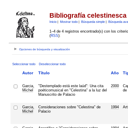
Bibliografía celestinesca
Inicio
|
Mostrar todo
|
Búsqueda simple
|
Búsqueda av
1–4 de 4 registros encontrado(s) con los criter
(
RSS
):
Opciones de búsqueda y visualización
Seleccionar todo
Deseleccionar todo
Autor
Título
Año
Ti
Garcia,
"Destemplado está este laúd": Una cita
2000
Cap
Michel
poéticomusical en "Celestina" a la luz del
de 
Manuscrito de Palacio
Garcia,
Consideraciones sobre "Celestina" de
1994
Art
Michel
Palacio