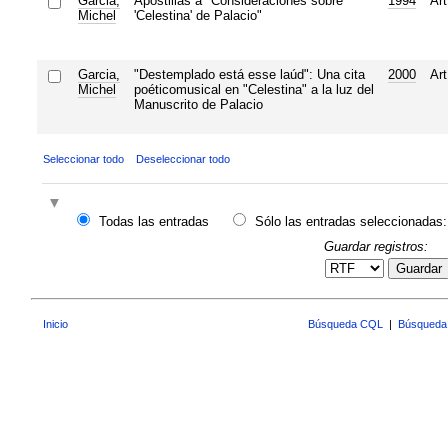
Garcia,
Apostillas a "Consideraciones sobre
1994
Art
Michel
'Celestina' de Palacio"
Garcia,
"Destemplado está esse laúd": Una cita
2000
Art
Michel
poéticomusical en "Celestina" a la luz del
Manuscrito de Palacio
Seleccionar todo
Deseleccionar todo
Todas las entradas
Sólo las entradas seleccionadas:
Guardar registros:
Guardar
Inicio
Búsqueda CQL
|
Búsqueda