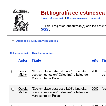
Bibliografía celestinesca
Inicio
|
Mostrar todo
|
Búsqueda simple
|
Búsqueda av
1–4 de 4 registros encontrado(s) con los criter
(
RSS
):
Opciones de búsqueda y visualización
Seleccionar todo
Deseleccionar todo
Autor
Título
Año
Ti
Garcia,
"Destemplado está este laúd": Una cita
2000
Cap
Michel
poéticomusical en "Celestina" a la luz del
de 
Manuscrito de Palacio
Garcia,
"Destemplado está esse laúd": Una cita
2000
Art
Michel
poéticomusical en "Celestina" a la luz del
Manuscrito de Palacio