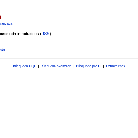
a
vanzada
 búsqueda introducidos (
RSS
):
rás
Búsqueda CQL
|
Búsqueda avanzada
|
Búsqueda por ID
|
Extraer citas