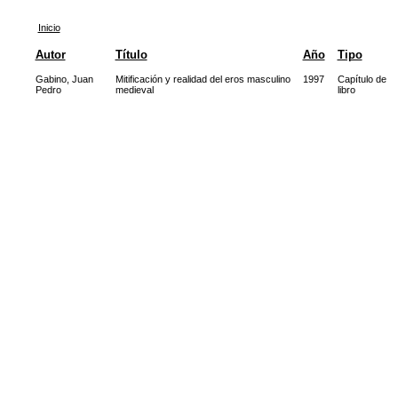
Inicio
Autor
Título
Año
Tipo
Gabino, Juan
Mitificación y realidad del eros masculino
1997
Capítulo de
Pedro
medieval
libro