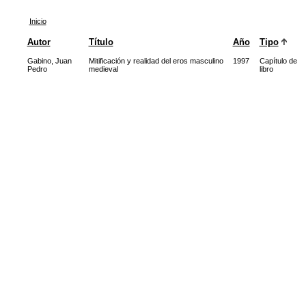
Inicio
Autor
Título
Año
Tipo
Gabino, Juan
Mitificación y realidad del eros masculino
1997
Capítulo de
Pedro
medieval
libro