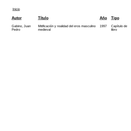
Inicio
Autor
Título
Año
Tipo
Gabino, Juan
Mitificación y realidad del eros masculino
1997
Capítulo de
Pedro
medieval
libro