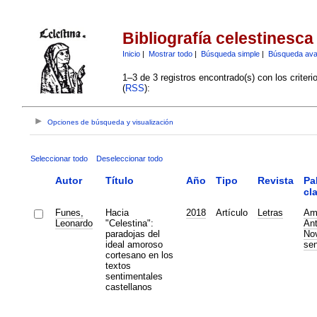
Bibliografía celestinesca
Inicio
|
Mostrar todo
|
Búsqueda simple
|
Búsqueda av
1–3 de 3 registros encontrado(s) con los criter
(
RSS
):
Opciones de búsqueda y visualización
Seleccionar todo
Deseleccionar todo
Autor
Título
Año
Tipo
Revista
Pa
cl
Funes,
Hacia
2018
Artículo
Letras
Amo
Leonardo
"Celestina":
An
paradojas del
No
ideal amoroso
sen
cortesano en los
textos
sentimentales
castellanos