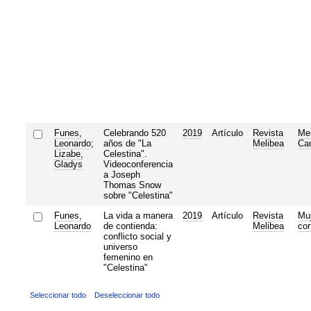
Funes,
Celebrando 520
2019
Artículo
Revista
Mel
Leonardo
;
años de "La
Melibea
Car
Lizabe,
Celestina".
Gladys
Videoconferencia
a Joseph
Thomas Snow
sobre "Celestina"
Funes,
La vida a manera
2019
Artículo
Revista
Muj
Leonardo
de contienda:
Melibea
cor
conflicto social y
universo
femenino en
"Celestina"
Seleccionar todo
Deseleccionar todo