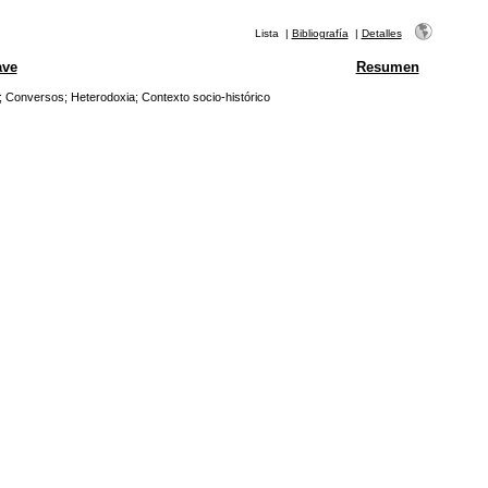
Lista
|
Bibliografía
|
Detalles
ave
Resumen
;
Conversos
;
Heterodoxia
;
Contexto socio-histórico