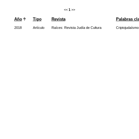
<<
1
>>
Año
Tipo
Revista
Palabras cl
2018
Artículo
Raíces: Revista Judía de Cultura
Criptojudaísmo