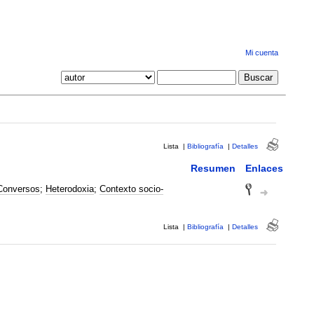
Mi cuenta
Lista
|
Bibliografía
|
Detalles
Resumen
Enlaces
Conversos
;
Heterodoxia
;
Contexto socio-
Lista
|
Bibliografía
|
Detalles