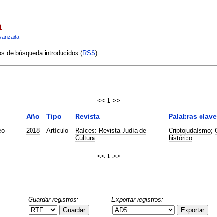
a
vanzada
ios de búsqueda introducidos (
RSS
):
<<
1
>>
Año
Tipo
Revista
Palabras clave
eo-
2018
Artículo
Raíces: Revista Judía de
Criptojudaísmo
;
Cultura
histórico
<<
1
>>
Guardar registros:
Exportar registros:
Guardar
Exportar