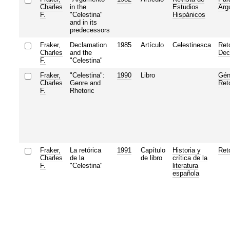
Charles
in the
Estudios
Arg
F.
"Celestina"
Hispánicos
and in its
predecessors
Fraker,
Declamation
1985
Artículo
Celestinesca
Ret
Charles
and the
Dec
F.
"Celestina"
Fraker,
"Celestina":
1990
Libro
Gén
Charles
Genre and
Ret
F.
Rhetoric
Fraker,
La retórica
1991
Capítulo
Historia y
Ret
Charles
de la
de libro
crítica de la
F.
"Celestina"
literatura
española