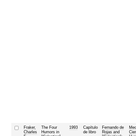
Fraker,
The Four
1993
Capítulo
Fernando de
Med
Charles
Humors in
de libro
Rojas and
Cie