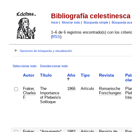
Bibliografía celestinesca
Inicio
|
Mostrar todo
|
Búsqueda simple
|
Búsqueda av
1–6 de 6 registros encontrado(s) con los criter
(
RSS
):
Opciones de búsqueda y visualización
Seleccionar todo
Deseleccionar todo
Autor
Título
Año
Tipo
Revista
Pal
cla
Fraker,
The
1966
Artículo
Romanische
Pla
Charles
Importance
Forschungen
Pleb
F.
of Pleberio's
Inte
Soliloque
Fraker,
"Argumento"
1982
Artículo
Revista de
Par