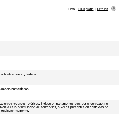
Lista
|
Bibliografía
|
Detalles
de la obra: amor y fortuna.
 comedia humanística.
ación de recursos retóricos, incluso en parlamentos que, por el contexto, no
bién lo es la acumulación de sentencias, a veces presentes en contextos no
n cualquier momento.