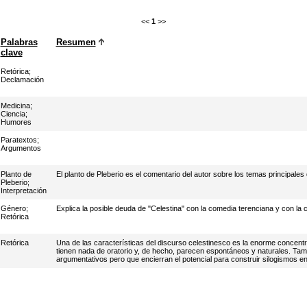
<<
1
>>
Palabras
Resumen
clave
Retórica
;
Declamación
Medicina
;
Ciencia
;
Humores
Paratextos
;
Argumentos
Planto de
El planto de Pleberio es el comentario del autor sobre los temas principales 
Pleberio
;
Interpretación
Género
;
Explica la posible deuda de "Celestina" con la comedia terenciana y con la
Retórica
Retórica
Una de las características del discurso celestinesco es la enorme concentr
tienen nada de oratorio y, de hecho, parecen espontáneos y naturales. Tam
argumentativos pero que encierran el potencial para construir silogismos e