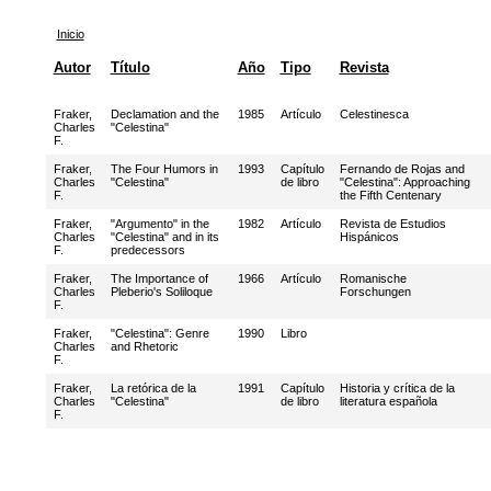
Inicio
Autor
Título
Año
Tipo
Revista
Fraker,
Declamation and the
1985
Artículo
Celestinesca
Charles
"Celestina"
F.
Fraker,
The Four Humors in
1993
Capítulo
Fernando de Rojas and
Charles
"Celestina"
de libro
"Celestina": Approaching
F.
the Fifth Centenary
Fraker,
"Argumento" in the
1982
Artículo
Revista de Estudios
Charles
"Celestina" and in its
Hispánicos
F.
predecessors
Fraker,
The Importance of
1966
Artículo
Romanische
Charles
Pleberio's Soliloque
Forschungen
F.
Fraker,
"Celestina": Genre
1990
Libro
Charles
and Rhetoric
F.
Fraker,
La retórica de la
1991
Capítulo
Historia y crítica de la
Charles
"Celestina"
de libro
literatura española
F.