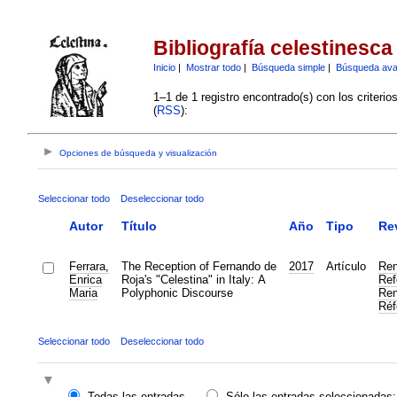
Bibliografía celestinesca
Inicio
|
Mostrar todo
|
Búsqueda simple
|
Búsqueda av
1–1 de 1 registro encontrado(s) con los criteri
(
RSS
):
Opciones de búsqueda y visualización
Seleccionar todo
Deseleccionar todo
Autor
Título
Año
Tipo
Re
Ferrara,
The Reception of Fernando de
2017
Artículo
Ren
Enrica
Roja's "Celestina" in Italy: A
Ref
Maria
Polyphonic Discourse
Ren
Réf
Seleccionar todo
Deseleccionar todo
Todas las entradas
Sólo las entradas seleccionadas: