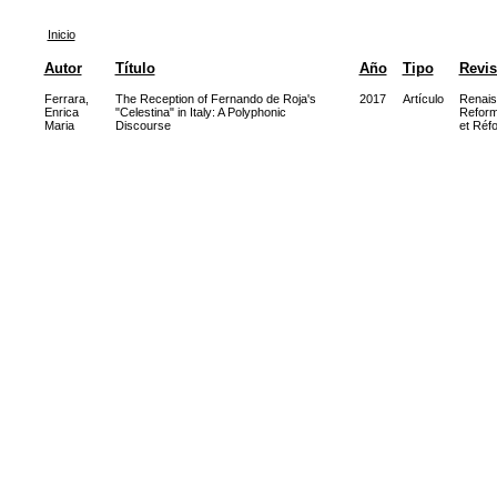
Inicio
Autor
Título
Año
Tipo
Revis
Ferrara,
The Reception of Fernando de Roja's
2017
Artículo
Renais
Enrica
"Celestina" in Italy: A Polyphonic
Reform
Maria
Discourse
et Réf