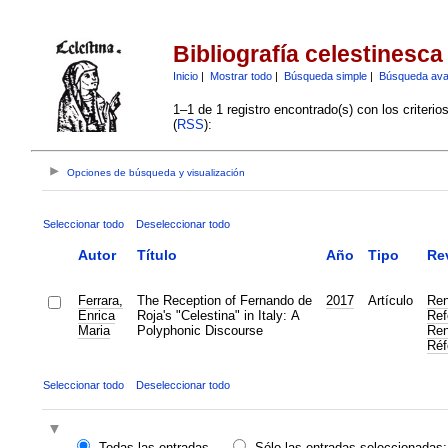
Bibliografía celestinesca
Inicio
|
Mostrar todo
|
Búsqueda simple
|
Búsqueda av
1–1 de 1 registro encontrado(s) con los criteri
(
RSS
):
Opciones de búsqueda y visualización
Seleccionar todo
Deseleccionar todo
Autor
Título
Año
Tipo
Re
Ferrara,
The Reception of Fernando de
2017
Artículo
Ren
Enrica
Roja's "Celestina" in Italy: A
Ref
Maria
Polyphonic Discourse
Ren
Réf
Seleccionar todo
Deseleccionar todo
Todas las entradas
Sólo las entradas seleccionadas: