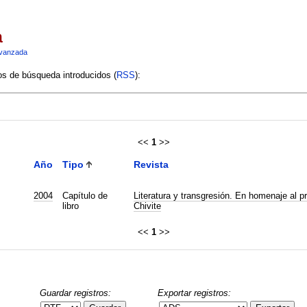
a
vanzada
ios de búsqueda introducidos (
RSS
):
<<
1
>>
Año
Tipo
Revista
2004
Capítulo de
Literatura y transgresión. En homenaje al p
libro
Chivite
<<
1
>>
Guardar registros:
Exportar registros: