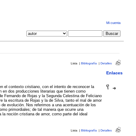
Mi cuenta
Lista
|
Bibliografía
|
Detalles
Enlaces
n el contexto cristiano, con el intento de reconocer la
 en dos producciones literarias que tienen como
 de Fernando de Rojas y la Segunda Celestina de Feliciano
e la escritura de Rojas y la de Silva, tanto el mal de amor
de evolución. Nos referimos a una acentuación de los
omo primordiales; de tal manera que ocurre una
 la noción cristiana de amor, como parte del ideal
Lista
|
Bibliografía
|
Detalles