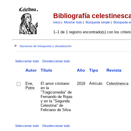
Bibliografía celestinesc
Inicio
|
Mostrar todo
|
Búsqueda simple
|
Búsqueda a
1–1 de 1 registro encontrado(s) con los criter
Opciones de búsqueda y visualización
Seleccionar todo
Deseleccionar todo
Autor
Título
Año
Tipo
Revista
Ene,
El amor cristiano
2019
Artículo
Celestinesca
Petre
en la
"Tragicomedia" de
Fernando de Rojas
y en la "Segunda
Celestina" de
Feliciano de Silva
Seleccionar todo
Deseleccionar todo