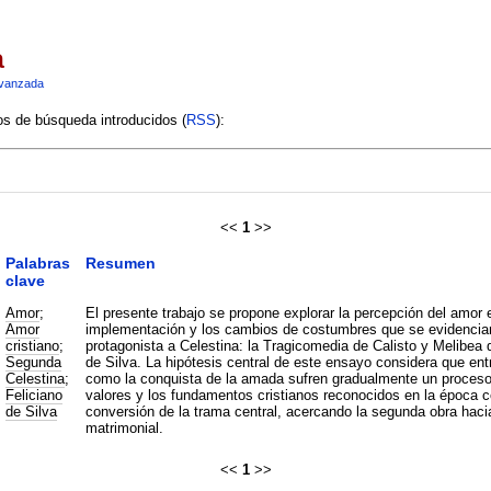
a
vanzada
ios de búsqueda introducidos (
RSS
):
<<
1
>>
Palabras
Resumen
clave
Amor
;
El presente trabajo se propone explorar la percepción del amor e
Amor
implementación y los cambios de costumbres que se evidencian
cristiano
;
protagonista a Celestina: la Tragicomedia de Calisto y Melibea
Segunda
de Silva. La hipótesis central de este ensayo considera que entr
Celestina
;
como la conquista de la amada sufren gradualmente un proceso 
Feliciano
valores y los fundamentos cristianos reconocidos en la época c
de Silva
conversión de la trama central, acercando la segunda obra hacia
matrimonial.
<<
1
>>