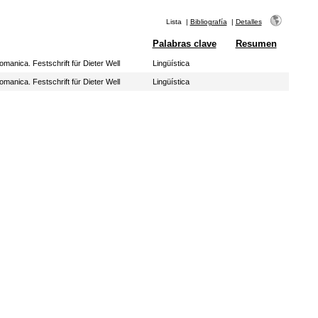
Lista
|
Bibliografía
|
Detalles
Palabras clave
Resumen
omanica. Festschrift für Dieter Well
Lingüística
omanica. Festschrift für Dieter Well
Lingüística