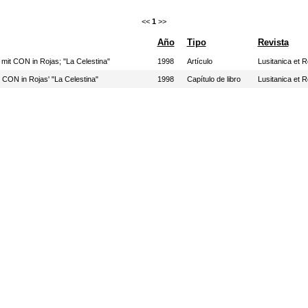
<<
1
>>
Año
Tipo
Revista
mit CON in Rojas; "La Celestina"
1998
Artículo
Lusitanica et R
 CON in Rojas' "La Celestina"
1998
Capítulo de libro
Lusitanica et R