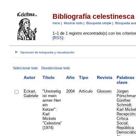
Bibliografía celestinesca
Inicio
|
Mostrar todo
|
Búsqueda simple
|
Búsqueda av
1–1 de 1 registro encontrado(s) con los criteri
(
RSS
):
Opciones de búsqueda y visualización
Seleccionar todo
Deseleccionar todo
Autor
Título
Año
Tipo
Revista
Palabras
clave
Eckart,
"Unstreitig
2004
Artículo
Glossen
Jürgen
Gabriele
ist mein
Pörschma
armer Herr
Günther
ein
Schmidt
;
Ketzer":
Karl Micke
Karl
Recepción
Mickels
Crítica
"Celestina"
Social
;
(1974)
República
Democráti