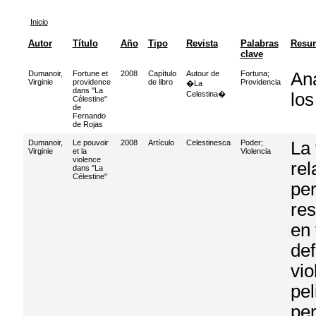
Inicio
Autor
Título
Año
Tipo
Revista
Palabras
Resu
clave
Dumanoir,
Fortune et
2008
Capítulo
Autour de
Fortuna
;
Ana
Virginie
providence
de libro
Providencia
�La
dans "La
Celestina�
los
Célestine"
de
Fernando
de Rojas
Dumanoir,
Le pouvoir
2008
Artículo
Celestinesca
Poder
;
La 
Virginie
et la
Violencia
violence
rel
dans "La
Célestine"
pe
res
en 
def
vio
pel
per