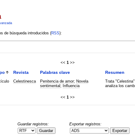
a
vanzada
ios de búsqueda introducidos (
RSS
):
<<
1
>>
po
Revista
Palabras clave
Resumen
tículo
Celestinesca
Penitencia de amor
;
Novela
Trata "Celestina
sentimental
;
Influencia
analiza los camb
<<
1
>>
Guardar registros:
Exportar registros:
Guardar
Exportar