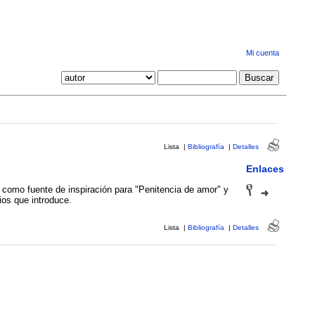
Mi cuenta
Lista
|
Bibliografía
|
Detalles
Enlaces
" como fuente de inspiración para "Penitencia de amor" y
ios que introduce.
Lista
|
Bibliografía
|
Detalles