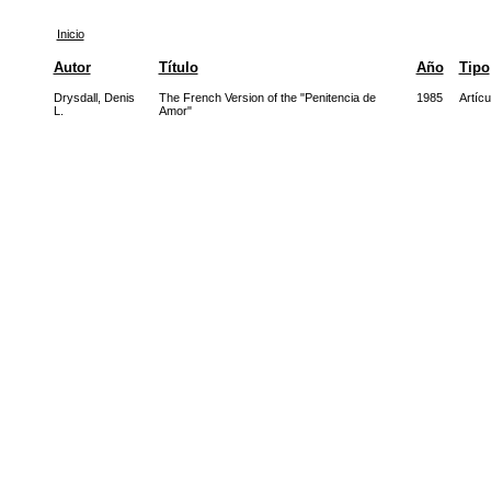
Inicio
Autor
Título
Año
Tipo
Drysdall, Denis
The French Version of the "Penitencia de
1985
Artícu
L.
Amor"