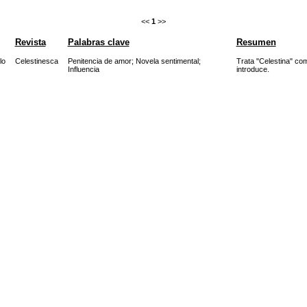
<<
1
>>
Revista
Palabras clave
Resumen
lo
Celestinesca
Penitencia de amor
;
Novela sentimental
;
Trata "Celestina" com
Influencia
introduce.