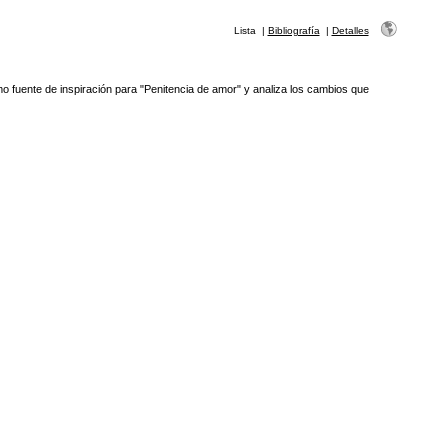
Lista
|
Bibliografía
|
Detalles
o fuente de inspiración para "Penitencia de amor" y analiza los cambios que