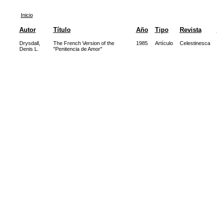
Inicio
Autor
Título
Año
Tipo
Revista
Drysdall,
The French Version of the
1985
Artículo
Celestinesca
Denis L.
"Penitencia de Amor"