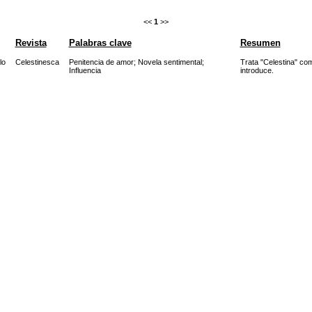
<<
1
>>
Revista
Palabras clave
Resumen
lo
Celestinesca
Penitencia de amor
;
Novela sentimental
;
Trata "Celestina" com
Influencia
introduce.