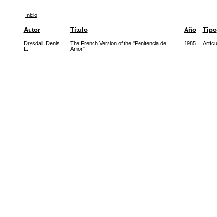
Inicio
Autor
Título
Año
Tipo
Drysdall, Denis
The French Version of the "Penitencia de
1985
Artícu
L.
Amor"