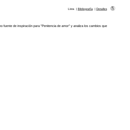
Lista
|
Bibliografía
|
Detalles
o fuente de inspiración para "Penitencia de amor" y analiza los cambios que