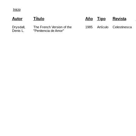
Inicio
Autor
Título
Año
Tipo
Revista
Drysdall,
The French Version of the
1985
Artículo
Celestinesca
Denis L.
"Penitencia de Amor"