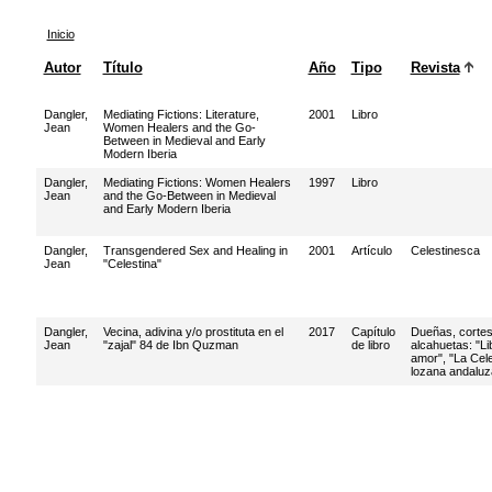
Inicio
Autor
Título
Año
Tipo
Revista
Dangler,
Mediating Fictions: Literature,
2001
Libro
Jean
Women Healers and the Go-
Between in Medieval and Early
Modern Iberia
Dangler,
Mediating Fictions: Women Healers
1997
Libro
Jean
and the Go-Between in Medieval
and Early Modern Iberia
Dangler,
Transgendered Sex and Healing in
2001
Artículo
Celestinesca
Jean
"Celestina"
Dangler,
Vecina, adivina y/o prostituta en el
2017
Capítulo
Dueñas, corte
Jean
"zajal" 84 de Ibn Quzman
de libro
alcahuetas: "Li
amor", "La Cele
lozana andaluz