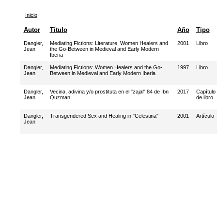
Inicio
Autor
Título
Año
Tipo
Dangler,
Mediating Fictions: Literature, Women Healers and
2001
Libro
Jean
the Go-Between in Medieval and Early Modern
Iberia
Dangler,
Mediating Fictions: Women Healers and the Go-
1997
Libro
Jean
Between in Medieval and Early Modern Iberia
Dangler,
Vecina, adivina y/o prostituta en el "zajal" 84 de Ibn
2017
Capítulo
Jean
Quzman
de libro
Dangler,
Transgendered Sex and Healing in "Celestina"
2001
Artículo
Jean