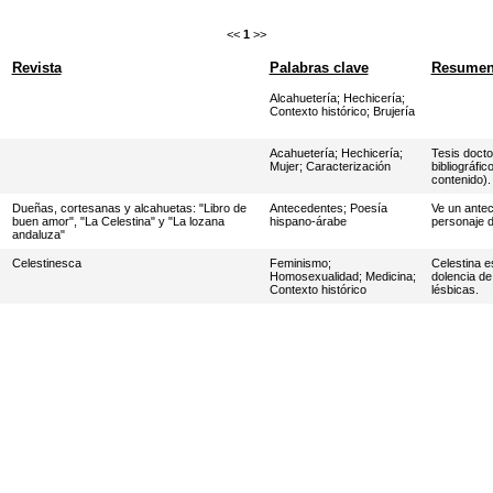
<<
1
>>
Revista
Palabras clave
Resume
Alcahuetería
;
Hechicería
;
Contexto histórico
;
Brujería
Acahuetería
;
Hechicería
;
Tesis docto
Mujer
;
Caracterización
bibliográfi
contenido).
Dueñas, cortesanas y alcahuetas: "Libro de
Antecedentes
;
Poesía
Ve un antec
buen amor", "La Celestina" y "La lozana
hispano-árabe
personaje d
andaluza"
Celestinesca
Feminismo
;
Celestina e
Homosexualidad
;
Medicina
;
dolencia de
Contexto histórico
lésbicas.