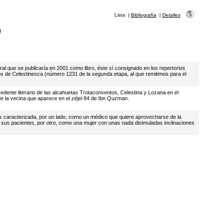
Lista
|
Bibliografía
|
Detalles
n
ral que se publicaría en 2001 como libro, éste sí consignado en los repertorios
cos de Celestinesca (número 1231 de la segunda etapa, al que remitimos para el
edente literario de las alcahuetas Trotaconventos, Celestina y Lozana en el
e la vecina que aparece en el zéjel 84 de Ibn Quzman.
s caracterizada, por un lado, como un médico que quiere aprovecharse de la
 sus pacientes, por otro, como una mujer con unas nada disimuladas inclinaciones