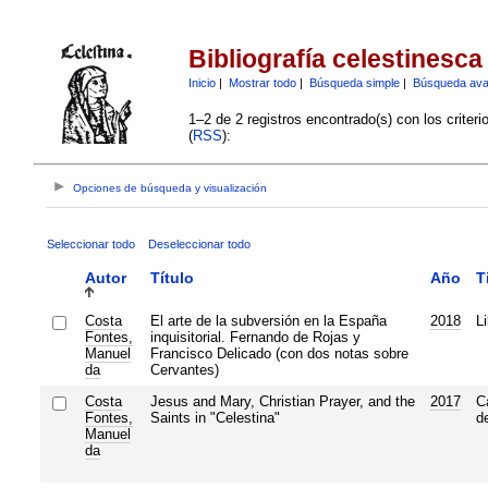
Bibliografía celestinesca
Inicio
|
Mostrar todo
|
Búsqueda simple
|
Búsqueda av
1–2 de 2 registros encontrado(s) con los criter
(
RSS
):
Opciones de búsqueda y visualización
Seleccionar todo
Deseleccionar todo
Autor
Título
Año
T
Costa
El arte de la subversión en la España
2018
Li
Fontes,
inquisitorial. Fernando de Rojas y
Manuel
Francisco Delicado (con dos notas sobre
da
Cervantes)
Costa
Jesus and Mary, Christian Prayer, and the
2017
C
Fontes,
Saints in "Celestina"
de
Manuel
da