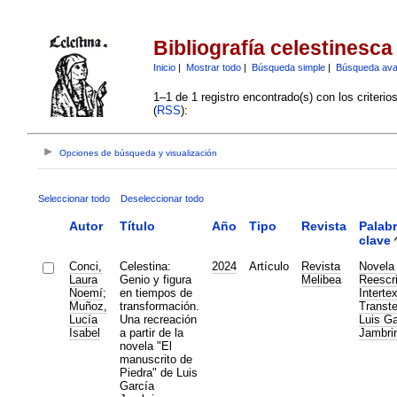
Bibliografía celestinesca
Inicio
|
Mostrar todo
|
Búsqueda simple
|
Búsqueda av
1–1 de 1 registro encontrado(s) con los criteri
(
RSS
):
Opciones de búsqueda y visualización
Seleccionar todo
Deseleccionar todo
Autor
Título
Año
Tipo
Revista
Palab
clave
Conci,
Celestina:
2024
Artículo
Revista
Novela 
Laura
Genio y figura
Melibea
Reescri
Noemí
;
en tiempos de
Interte
Muñoz,
transformación.
Transte
Lucía
Una recreación
Luis Ga
Isabel
a partir de la
Jambri
novela "El
manuscrito de
Piedra" de Luis
García