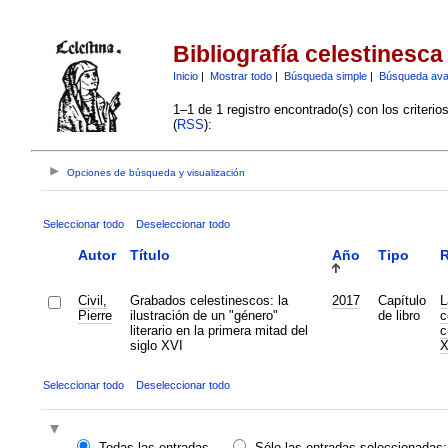
Bibliografía celestinesca
Inicio
|
Mostrar todo
|
Búsqueda simple
|
Búsqueda av
1–1 de 1 registro encontrado(s) con los criteri
(
RSS
):
Opciones de búsqueda y visualización
Seleccionar todo
Deseleccionar todo
Autor
Título
Año
Tipo
R
Civil,
Grabados celestinescos: la
2017
Capítulo
L
Pierre
ilustración de un "género"
de libro
c
literario en la primera mitad del
c
siglo XVI
X
Seleccionar todo
Deseleccionar todo
Todas las entradas
Sólo las entradas seleccionadas: