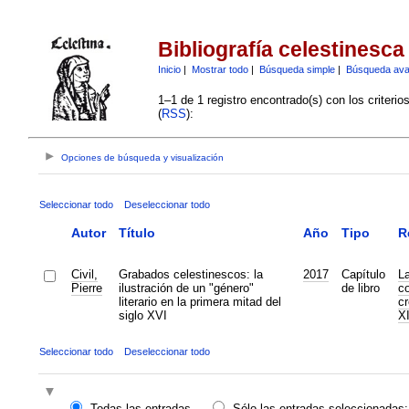
Bibliografía celestinesca
Inicio
|
Mostrar todo
|
Búsqueda simple
|
Búsqueda av
1–1 de 1 registro encontrado(s) con los criteri
(
RSS
):
Opciones de búsqueda y visualización
Seleccionar todo
Deseleccionar todo
Autor
Título
Año
Tipo
R
Civil,
Grabados celestinescos: la
2017
Capítulo
La
Pierre
ilustración de un "género"
de libro
co
literario en la primera mitad del
cr
siglo XVI
XI
Seleccionar todo
Deseleccionar todo
Todas las entradas
Sólo las entradas seleccionadas: