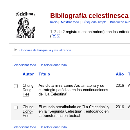
Bibliografía celestinesca
Inicio
|
Mostrar todo
|
Búsqueda simple
|
Búsqueda av
1–2 de 2 registros encontrado(s) con los criter
(
RSS
):
Opciones de búsqueda y visualización
Seleccionar todo
Deseleccionar todo
Autor
Título
Año
Chung,
Ars dictaminis como Ars amatoria y su
2016
A
Dong-
estrategia paródica en las continuaciones
Hee
de "La Celestina"
Chung,
El mundo prostibulario en "La Celestina" y
2016
A
Dong-
en la "Segunda Celestina" : enfocando en
Hee
la transformacion textual
Seleccionar todo
Deseleccionar todo