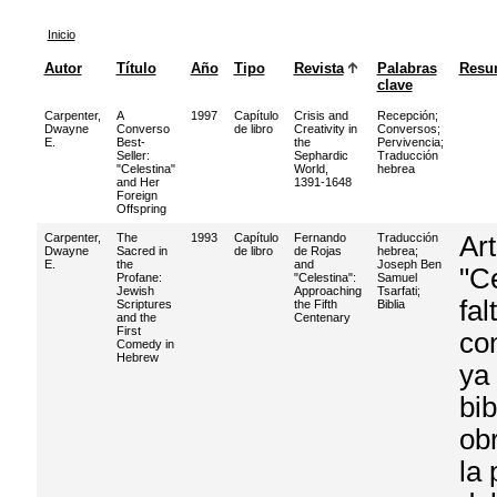
Inicio
Autor
Título
Año
Tipo
Revista
Palabras
Resu
clave
Carpenter,
A
1997
Capítulo
Crisis and
Recepción
;
Dwayne
Converso
de libro
Creativity in
Conversos
;
E.
Best-
the
Pervivencia
;
Seller:
Sephardic
Traducción
"Celestina"
World,
hebrea
and Her
1391-1648
Foreign
Offspring
Carpenter,
The
1993
Capítulo
Fernando
Traducción
Art
Dwayne
Sacred in
de libro
de Rojas
hebrea
;
E.
the
and
Joseph Ben
"C
Profane:
"Celestina":
Samuel
Jewish
Approaching
Tsarfati
;
fal
Scriptures
the Fifth
Biblia
and the
Centenary
First
co
Comedy in
Hebrew
ya 
bib
obr
la 