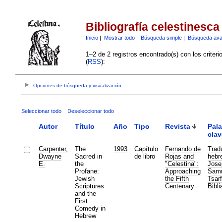
Bibliografía celestinesca
Inicio
|
Mostrar todo
|
Búsqueda simple
|
Búsqueda av
1–2 de 2 registros encontrado(s) con los criter
(
RSS
):
Opciones de búsqueda y visualización
Seleccionar todo
Deseleccionar todo
Autor
Título
Año
Tipo
Revista
Pala
clav
Carpenter,
The
1993
Capítulo
Fernando de
Trad
Dwayne
Sacred in
de libro
Rojas and
hebr
E.
the
"Celestina":
Jose
Profane:
Approaching
Samu
Jewish
the Fifth
Tsarf
Scriptures
Centenary
Bibli
and the
First
Comedy in
Hebrew