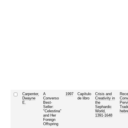
Carpenter,
A
1997
Capítulo
Crisis and
Rece
Dwayne
Converso
de libro
Creativity in
Conv
E.
Best-
the
Perv
Seller:
Sephardic
Trad
"Celestina"
World,
hebr
and Her
1391-1648
Foreign
Offspring