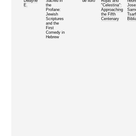
Dwayne
Sacred in
de libro
Rojas and
hebr
E.
the
"Celestina":
Jose
Profane:
Approaching
Samu
Jewish
the Fifth
Tsarf
Scriptures
Centenary
Bibli
and the
First
Comedy in
Hebrew