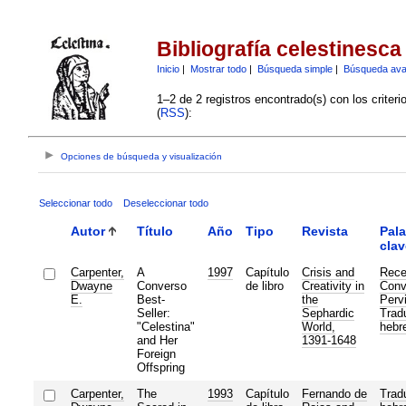
Bibliografía celestinesca
Inicio
|
Mostrar todo
|
Búsqueda simple
|
Búsqueda av
1–2 de 2 registros encontrado(s) con los criter
(
RSS
):
Opciones de búsqueda y visualización
Seleccionar todo
Deseleccionar todo
Autor
Título
Año
Tipo
Revista
Pala
clav
Carpenter,
A
1997
Capítulo
Crisis and
Rece
Dwayne
Converso
de libro
Creativity in
Conv
E.
Best-
the
Perv
Seller:
Sephardic
Trad
"Celestina"
World,
hebr
and Her
1391-1648
Foreign
Offspring
Carpenter,
The
1993
Capítulo
Fernando de
Trad