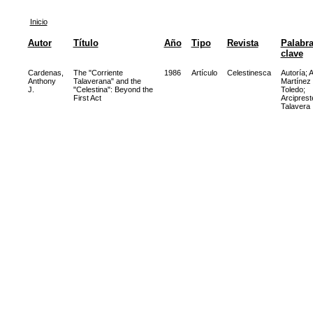
Inicio
Autor
Título
Año
Tipo
Revista
Palabr
clave
Cardenas,
The "Corriente
1986
Artículo
Celestinesca
Autoría
;
A
Anthony
Talaverana" and the
Martínez
J.
"Celestina": Beyond the
Toledo
;
First Act
Arciprest
Talavera