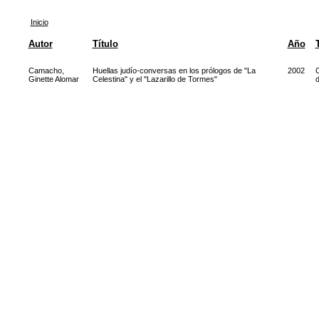
Inicio
Autor
Título
Año
Camacho,
Huellas judío-conversas en los prólogos de "La
2002
C
Ginette Alomar
Celestina" y el "Lazarillo de Tormes"
d