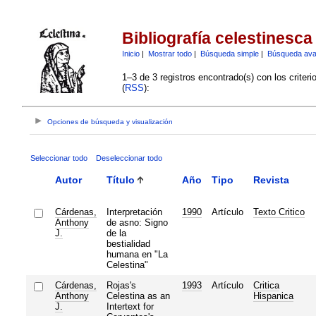
Bibliografía celestinesca
Inicio
|
Mostrar todo
|
Búsqueda simple
|
Búsqueda av
1–3 de 3 registros encontrado(s) con los criter
(
RSS
):
Opciones de búsqueda y visualización
Seleccionar todo
Deseleccionar todo
Autor
Título
Año
Tipo
Revista
Cárdenas,
Interpretación
1990
Artículo
Texto Critico
Anthony
de asno: Signo
J.
de la
bestialidad
humana en "La
Celestina"
Cárdenas,
Rojas's
1993
Artículo
Critica
Anthony
Celestina as an
Hispanica
J.
Intertext for