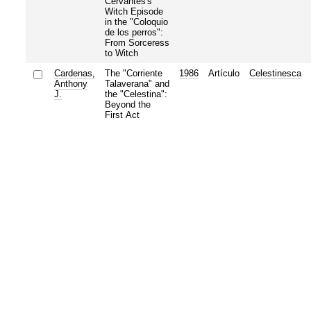
Cervantes's
Witch Episode
in the "Coloquio
de los perros":
From Sorceress
to Witch
Cardenas,
The "Corriente
1986
Artículo
Celestinesca
Anthony
Talaverana" and
J.
the "Celestina":
Beyond the
First Act