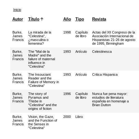
Inicio
Autor
Título
Año
Tipo
Revista
Burke,
La mirada de la
1998
Capítulo
Actas del XII Congreso de la
James
"Celestina",
de libro
Asociación Internacional de
Francis
¿masculina o
Hispanistas 21-26 de agosto
femenina?
de 1995, Birmingham
Burke,
The "Mal de la
1993
Artículo
Celestinesca
James
Madre" and the
Francis
failure of maternal
influence in
"Celestina"
Burke,
The Insouciant
1993
Artículo
Critica Hispanica
James
Reader and the
Francis
Failure of Memory in
"Celestina"
Burke,
The story of
1996
Capítulo
Nunca fue pena mayor:
James
Pyramus and
de libro
estudios de literatura
Francis
Thisbe in
española en homenaje a
"Celestina" and the
Brian Dutton
origins of fiction
Burke,
Vision, the Gaze,
2000
Libro
James
and the Function of
Francis
the Senses in
"Celestina"