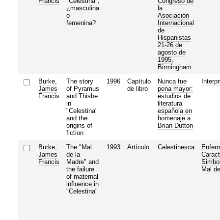
Francis
"Celestina",
Congreso de
¿masculina
la
o
Asociación
femenina?
Internacional
de
Hispanistas
21-26 de
agosto de
1995,
Birmingham
Burke,
The story
1996
Capítulo
Nunca fue
Interp
James
of Pyramus
de libro
pena mayor:
Francis
and Thisbe
estudios de
in
literatura
"Celestina"
española en
and the
homenaje a
origins of
Brian Dutton
fiction
Burke,
The "Mal
1993
Artículo
Celestinesca
Enfer
James
de la
Caract
Francis
Madre" and
Simbo
the failure
Mal d
of maternal
influence in
"Celestina"