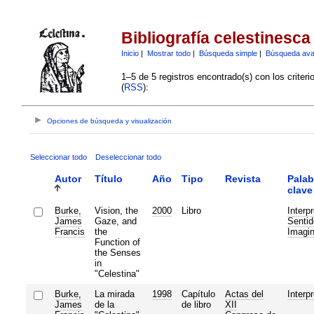
Bibliografía celestinesca
Inicio
|
Mostrar todo
|
Búsqueda simple
|
Búsqueda av
1–5 de 5 registros encontrado(s) con los criter
(
RSS
):
Opciones de búsqueda y visualización
Seleccionar todo
Deseleccionar todo
Autor
Título
Año
Tipo
Revista
Palab
clave
Burke,
Vision, the
2000
Libro
Interp
James
Gaze, and
Sentid
Francis
the
Imagin
Function of
the Senses
in
"Celestina"
Burke,
La mirada
1998
Capítulo
Actas del
Interp
James
de la
de libro
XII