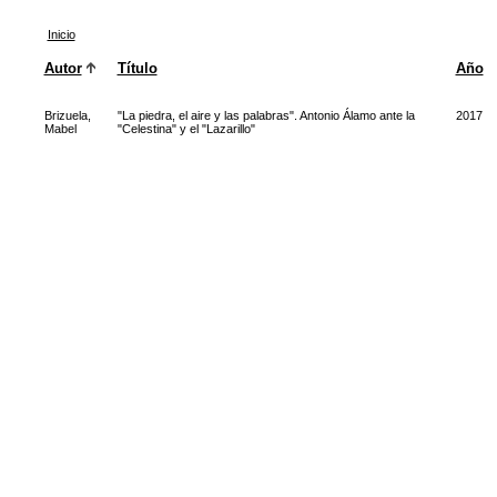
Inicio
Autor
Título
Año
Brizuela,
"La piedra, el aire y las palabras". Antonio Álamo ante la
2017
Mabel
"Celestina" y el "Lazarillo"