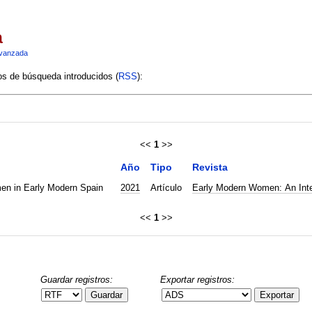
a
vanzada
ios de búsqueda introducidos (
RSS
):
<<
1
>>
Año
Tipo
Revista
en in Early Modern Spain
2021
Artículo
Early Modern Women: An Inter
<<
1
>>
Guardar registros:
Exportar registros:
Guardar
Exportar