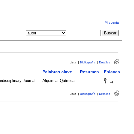
Mi cuenta
Lista
|
Bibliografía
|
Detalles
Palabras clave
Resumen
Enlaces
disciplinary Journal
Alquimia
;
Química
Lista
|
Bibliografía
|
Detalles