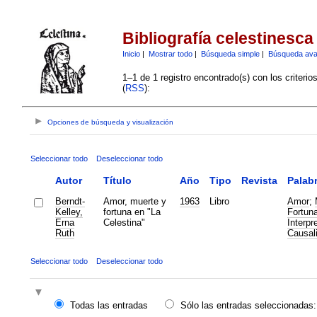
Bibliografía celestinesca
Inicio
|
Mostrar todo
|
Búsqueda simple
|
Búsqueda av
1–1 de 1 registro encontrado(s) con los criteri
(
RSS
):
Opciones de búsqueda y visualización
Seleccionar todo
Deseleccionar todo
Autor
Título
Año
Tipo
Revista
Palabr
Berndt-
Amor, muerte y
1963
Libro
Amor
;
Kelley,
fortuna en "La
Fortun
Erna
Celestina"
Interpr
Ruth
Causal
Seleccionar todo
Deseleccionar todo
Todas las entradas
Sólo las entradas seleccionadas: